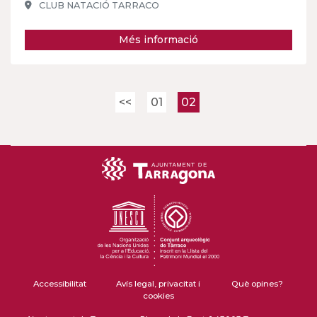
CLUB NATACIÓ TARRACO
Més informació
<<
01
02
Accessibilitat
Avís legal, privacitat i
Què opines?
cookies