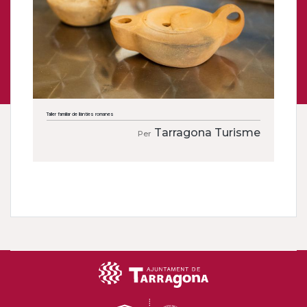
Taller familiar de llànties romanes
Tarragona Turisme
Per