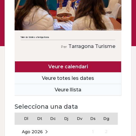
Taller de titelles a l'antiga Roma
Tarragona Turisme
Per
Veure calendari
Veure totes les dates
Veure llista
Selecciona una data
Dl
Dt
Dc
Dj
Dv
Ds
Dg
Ago 2026
1
2