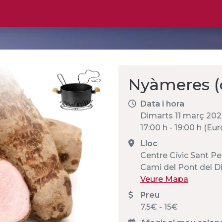
Nyàmeres (
Data i hora
Dimarts 11 març 202
17:00 h - 19:00 h (E
Lloc
Centre Cívic Sant Pe
Cami del Pont del D
Veure Mapa
Preu
7.5€ - 15€