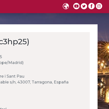
c3hp25)
5
urope/Madrid)
re i Sant Pau
iable s/n, 43007, Tarragona, España