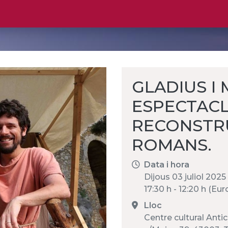
GLADIUS I
ESPECTACL
RECONSTRU
ROMANS.
Data i hora
Dijous 03 juliol 202
17:30 h - 12:20 h (E
Lloc
Centre cultural Ant