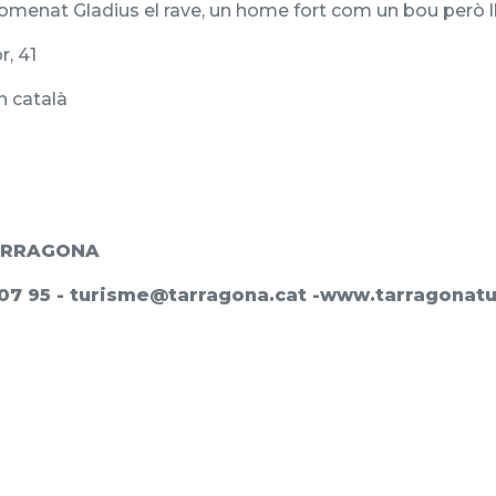
menat Gladius el rave, un home fort com un bou però ll
r, 41
n català
TARRAGONA
07 95 - turisme@tarragona.cat -www.tarragonatu