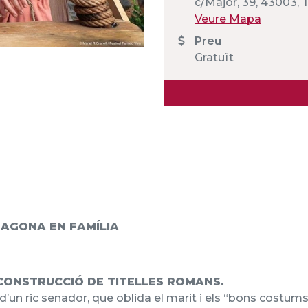
c/Major, 39, 43003,
Veure Mapa
Preu
Gratuït
RAGONA EN FAMÍLIA
CONSTRUCCIÓ DE TITELLES ROMANS.
 d’un ric senador, que oblida el marit i els “bons costu