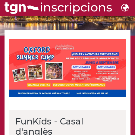
FunKids - Casal
d'anglès