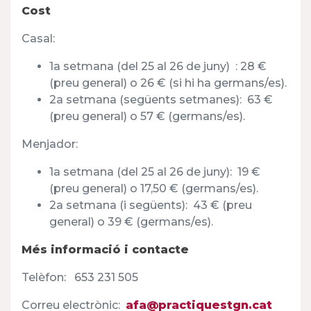
Cost
Casal:
1a setmana (del 25 al 26 de juny) : 28 €
(preu general) o 26 € (si hi ha germans/es).
2a setmana (següents setmanes): 63 €
(preu general) o 57 € (germans/es).
Menjador:
1a setmana (del 25 al 26 de juny): 19 €
(preu general) o 17,50 € (germans/es).
2a setmana (i següents): 43 € (preu
general) o 39 € (germans/es).
Més informació i contacte
Telèfon
:
653 231 505
Correu electrònic:
afa@practiquestgn.cat