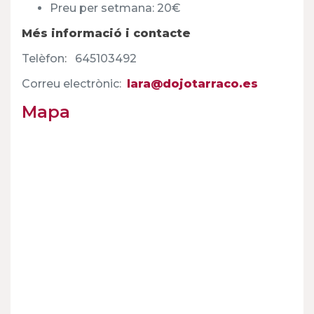
Preu per setmana: 20€
Més informació i contacte
Telèfon
:
645103492
Correu electrònic:
lara@dojotarraco.es
Mapa