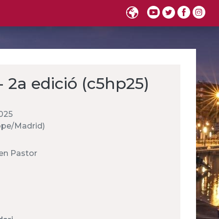
2a edició (c5hp25)
025
rope/Madrid)
en Pastor