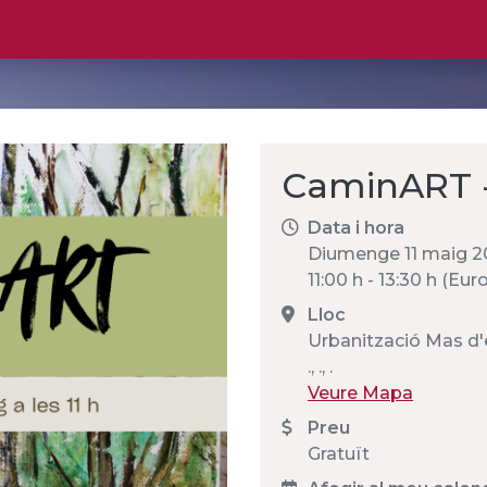
CaminART - 
Data i hora
Diumenge 11 maig 2
11:00 h - 13:30 h (Eu
Lloc
Urbanització Mas d'
., ., .
Veure Mapa
Preu
Gratuït