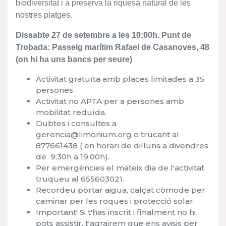
biodiversitat i a preserva la riquesa natural de les
nostres platges.
Dissabte 27 de setembre a les 10:00h. Punt de
Trobada: Passeig marítim Rafael de Casanoves, 48
(on hi ha uns bancs per seure)
Activitat gratuïta amb places limitades a 35
persones
Activitat no APTA per a persones amb
mobilitat reduïda.
Dubtes i consultes a
gerencia@limonium.org o trucant al
877661438 ( en horari de dilluns a divendres
de 9:30h a 19:00h).
Per emergències el mateix dia de l'activitat
truqueu al 655603021.
Recordeu portar aigua, calçat còmode per
caminar per les roques i protecció solar.
Important! Si t'has inscrit i finalment no hi
pots assistir, t'agrairem que ens avisis per