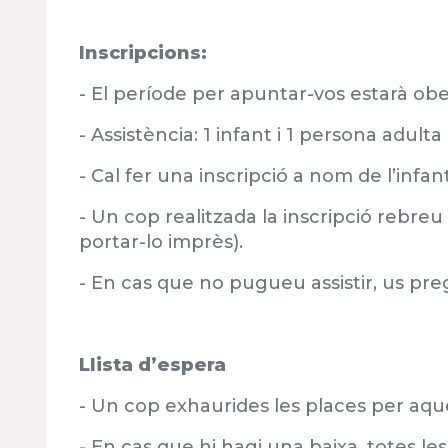
Inscripcions:
- El període per apuntar-vos estarà ober
- Assistència: 1 infant i 1 persona adul
- Cal fer una inscripció a nom de l’infan
- Un cop realitzada la inscripció rebre
portar-lo imprès).
- En cas que no pugueu assistir, us pr
Llista d’espera
- Un cop exhaurides les places per aque
- En cas que hi hagi una baixa, totes le