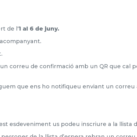
t de l'
1 al 6 de juny.
ta acompanyant.
t.
u un correu de confirmació amb un QR que cal po
eguem que ens ho notifiqueu enviant un correu 
st esdeveniment us podeu inscriure a la llista d
s persones de la llista d’espera rebran un correu