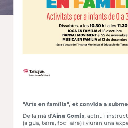
"Arts en família", et convida a submer
De la mà d'
Aina Gomis
, actriu i instr
(aigua, terra, foc i aire) i viuran una 