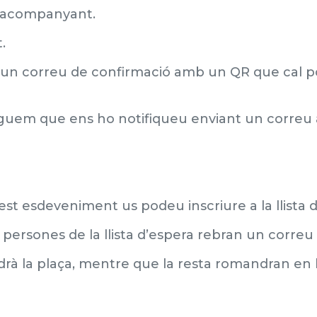
ta acompanyant.
t.
u un correu de confirmació amb un QR que cal po
eguem que ens ho notifiqueu enviant un correu 
st esdeveniment us podeu inscriure a la llista d
s persones de la llista d’espera rebran un correu
drà la plaça, mentre que la resta romandran en ll